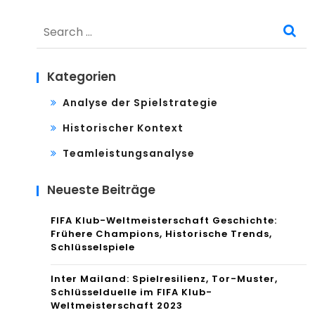
Search
for:
Kategorien
Analyse der Spielstrategie
Historischer Kontext
Teamleistungsanalyse
Neueste Beiträge
FIFA Klub-Weltmeisterschaft Geschichte:
Frühere Champions, Historische Trends,
Schlüsselspiele
Inter Mailand: Spielresilienz, Tor-Muster,
Schlüsselduelle im FIFA Klub-
Weltmeisterschaft 2023