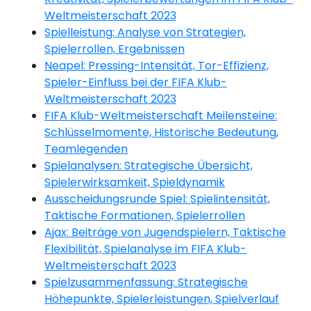
Weltmeisterschaft 2023
Spielleistung: Analyse von Strategien,
Spielerrollen, Ergebnissen
Neapel: Pressing-Intensität, Tor-Effizienz,
Spieler-Einfluss bei der FIFA Klub-
Weltmeisterschaft 2023
FIFA Klub-Weltmeisterschaft Meilensteine:
Schlüsselmomente, Historische Bedeutung,
Teamlegenden
Spielanalysen: Strategische Übersicht,
Spielerwirksamkeit, Spieldynamik
Ausscheidungsrunde Spiel: Spielintensität,
Taktische Formationen, Spielerrollen
Ajax: Beiträge von Jugendspielern, Taktische
Flexibilität, Spielanalyse im FIFA Klub-
Weltmeisterschaft 2023
Spielzusammenfassung: Strategische
Höhepunkte, Spielerleistungen, Spielverlauf