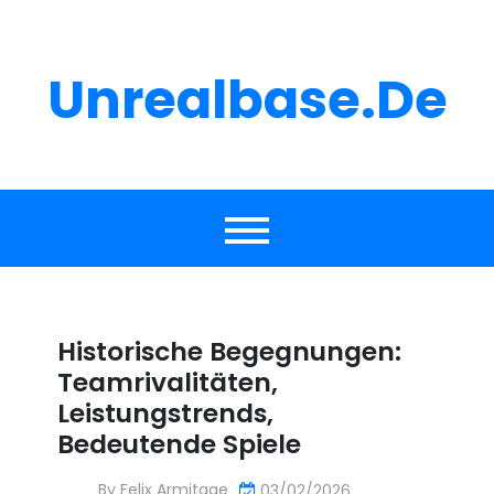
Skip
to
content
Unrealbase.de
Historische Begegnungen:
Teamrivalitäten,
Leistungstrends,
Bedeutende Spiele
By
Felix Armitage
03/02/2026