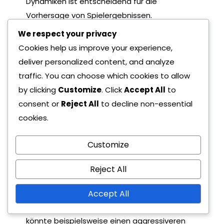
Dynamiken ist entscheidend für die
Vorhersage von Spielergebnissen.
We respect your privacy
Team A: Starke Offensive, schwache
Cookies help us improve your experience,
Defensive
Team B: Solide Defensive, inkonsistente
deliver personalized content, and analyze
Offensive
traffic. You can choose which cookies to allow
by clicking
Customize
. Click
Accept All
to
Coaching-Strategien und
consent or
Reject All
to decline non-essential
deren Einfluss
cookies.
Coaching-Strategien spielen eine
Customize
entscheidende Rolle bei der Gestaltung der
Teamleistung während der Begegnungen. Die
Reject All
Fähigkeit eines Trainers, Taktiken basierend
auf dem Gegner anzupassen, kann zu
Accept All
erheblichen Vorteilen führen. Ein Trainer
könnte beispielsweise einen aggressiveren