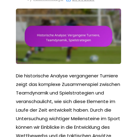
Die historische Analyse vergangener Turniere
zeigt das komplexe Zusammenspiel zwischen
Teamdynamik und Spielstrategien und
veranschaulicht, wie sich diese Elemente im
Laufe der Zeit entwickelt haben. Durch die
Untersuchung wichtiger Meilensteine im Sport
können wir Einblicke in die Entwicklung des
Wettbewerbs und die taktischen Ansätze