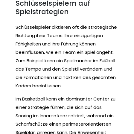
Schlüsselspielern auf
Spielstrategien
Schlüsselspieler diktieren oft die strategische
Richtung ihrer Teams. Ihre einzigartigen
Fähigkeiten und ihre Führung können
beeinflussen, wie ein Team ein Spiel angeht.
Zum Beispiel kann ein Spielmacher im Fußball
das Tempo und den Spielstil verändern und
die Formationen und Taktiken des gesamten
Kaders beeinflussen.
Im Basketball kann ein dominanter Center zu
einer Strategie führen, die sich auf das
Scoring im Inneren konzentriert, während ein
Scharfschütze einen perimeterorientierten
Spielplan anregen kann. Die Anwesenheit