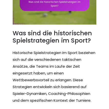
Was sind die historischen
Spielstrategien im Sport?
Historische Spielstrategien im Sport beziehen
sich auf die verschiedenen taktischen
Ansätze, die Teams im Laufe der Zeit
eingesetzt haben, um einen
Wettbewerbsvorteil zu erlangen. Diese
Strategien entwickeln sich basierend auf
Spieler-Dynamiken, Coaching-Philosophien
und dem spezifischen Kontext der Turniere.