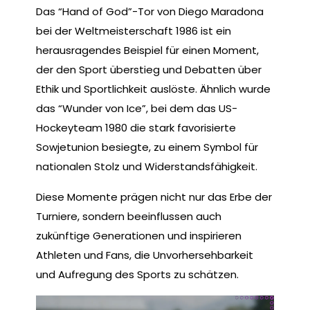
Das “Hand of God”-Tor von Diego Maradona
bei der Weltmeisterschaft 1986 ist ein
herausragendes Beispiel für einen Moment,
der den Sport überstieg und Debatten über
Ethik und Sportlichkeit auslöste. Ähnlich wurde
das “Wunder von Ice”, bei dem das US-
Hockeyteam 1980 die stark favorisierte
Sowjetunion besiegte, zu einem Symbol für
nationalen Stolz und Widerstandsfähigkeit.
Diese Momente prägen nicht nur das Erbe der
Turniere, sondern beeinflussen auch
zukünftige Generationen und inspirieren
Athleten und Fans, die Unvorhersehbarkeit
und Aufregung des Sports zu schätzen.