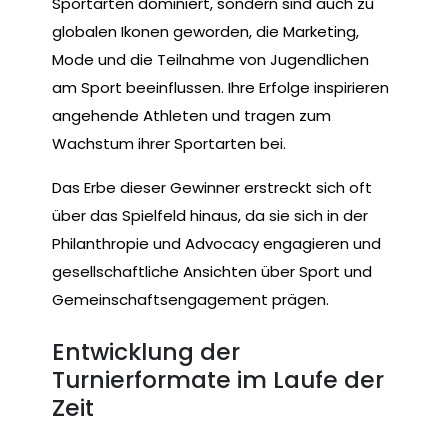
Sportarten dominiert, sondern sind auch zu
globalen Ikonen geworden, die Marketing,
Mode und die Teilnahme von Jugendlichen
am Sport beeinflussen. Ihre Erfolge inspirieren
angehende Athleten und tragen zum
Wachstum ihrer Sportarten bei.
Das Erbe dieser Gewinner erstreckt sich oft
über das Spielfeld hinaus, da sie sich in der
Philanthropie und Advocacy engagieren und
gesellschaftliche Ansichten über Sport und
Gemeinschaftsengagement prägen.
Entwicklung der
Turnierformate im Laufe der
Zeit