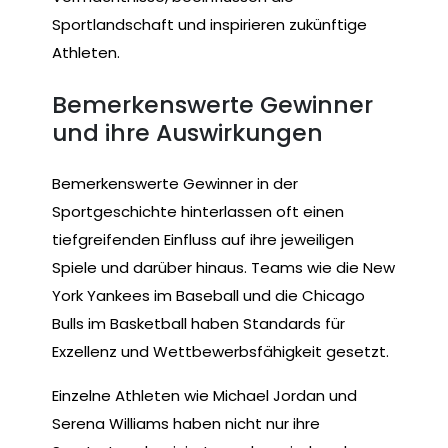
Sportlandschaft und inspirieren zukünftige
Athleten.
Bemerkenswerte Gewinner
und ihre Auswirkungen
Bemerkenswerte Gewinner in der
Sportgeschichte hinterlassen oft einen
tiefgreifenden Einfluss auf ihre jeweiligen
Spiele und darüber hinaus. Teams wie die New
York Yankees im Baseball und die Chicago
Bulls im Basketball haben Standards für
Exzellenz und Wettbewerbsfähigkeit gesetzt.
Einzelne Athleten wie Michael Jordan und
Serena Williams haben nicht nur ihre