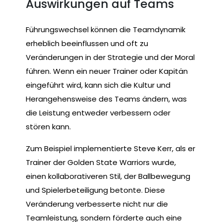
Auswirkungen auf Teams
Führungswechsel können die Teamdynamik
erheblich beeinflussen und oft zu
Veränderungen in der Strategie und der Moral
führen. Wenn ein neuer Trainer oder Kapitän
eingeführt wird, kann sich die Kultur und
Herangehensweise des Teams ändern, was
die Leistung entweder verbessern oder
stören kann.
Zum Beispiel implementierte Steve Kerr, als er
Trainer der Golden State Warriors wurde,
einen kollaborativeren Stil, der Ballbewegung
und Spielerbeteiligung betonte. Diese
Veränderung verbesserte nicht nur die
Teamleistung, sondern förderte auch eine