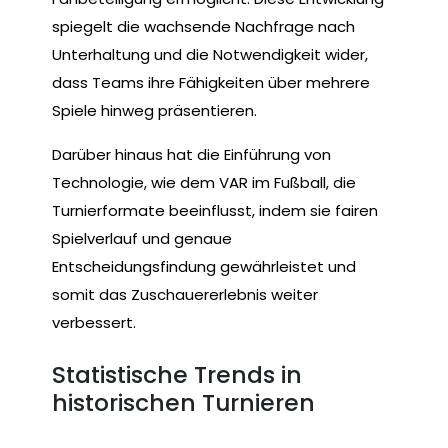
spiegelt die wachsende Nachfrage nach
Unterhaltung und die Notwendigkeit wider,
dass Teams ihre Fähigkeiten über mehrere
Spiele hinweg präsentieren.
Darüber hinaus hat die Einführung von
Technologie, wie dem VAR im Fußball, die
Turnierformate beeinflusst, indem sie fairen
Spielverlauf und genaue
Entscheidungsfindung gewährleistet und
somit das Zuschauererlebnis weiter
verbessert.
Statistische Trends in
historischen Turnieren