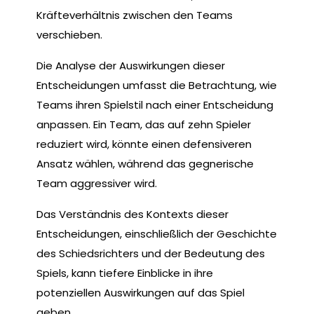
Kräfteverhältnis zwischen den Teams
verschieben.
Die Analyse der Auswirkungen dieser
Entscheidungen umfasst die Betrachtung, wie
Teams ihren Spielstil nach einer Entscheidung
anpassen. Ein Team, das auf zehn Spieler
reduziert wird, könnte einen defensiveren
Ansatz wählen, während das gegnerische
Team aggressiver wird.
Das Verständnis des Kontexts dieser
Entscheidungen, einschließlich der Geschichte
des Schiedsrichters und der Bedeutung des
Spiels, kann tiefere Einblicke in ihre
potenziellen Auswirkungen auf das Spiel
geben.