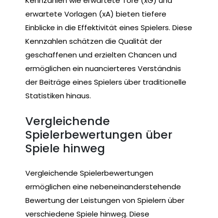
Kennzahlen wie erwartete Tore (xG) und
erwartete Vorlagen (xA) bieten tiefere
Einblicke in die Effektivität eines Spielers. Diese
Kennzahlen schätzen die Qualität der
geschaffenen und erzielten Chancen und
ermöglichen ein nuancierteres Verständnis
der Beiträge eines Spielers über traditionelle
Statistiken hinaus.
Vergleichende
Spielerbewertungen über
Spiele hinweg
Vergleichende Spielerbewertungen
ermöglichen eine nebeneinanderstehende
Bewertung der Leistungen von Spielern über
verschiedene Spiele hinweg. Diese