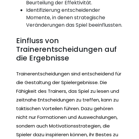
Beurteilung der Effektivität.
Identifizierung entscheidender
Momente, in denen strategische
Veränderungen das Spiel beeinflussten.
Einfluss von
Trainerentscheidungen auf
die Ergebnisse
Trainerentscheidungen sind entscheidend für
die Gestaltung der Spielergebnisse. Die
Fähigkeit des Trainers, das Spiel zu lesen und
zeitnahe Entscheidungen zu treffen, kann zu
taktischen Vorteilen führen. Dazu gehören
nicht nur Formationen und Auswechslungen,
sondern auch Motivationsstrategien, die
Spieler dazu inspirieren können, ihr Bestes zu