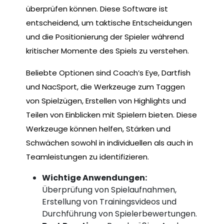
überprüfen können. Diese Software ist
entscheidend, um taktische Entscheidungen
und die Positionierung der Spieler während
kritischer Momente des Spiels zu verstehen.
Beliebte Optionen sind Coach’s Eye, Dartfish
und NacSport, die Werkzeuge zum Taggen
von Spielzügen, Erstellen von Highlights und
Teilen von Einblicken mit Spielern bieten. Diese
Werkzeuge können helfen, Stärken und
Schwächen sowohl in individuellen als auch in
Teamleistungen zu identifizieren.
Wichtige Anwendungen:
Überprüfung von Spielaufnahmen,
Erstellung von Trainingsvideos und
Durchführung von Spielerbewertungen.