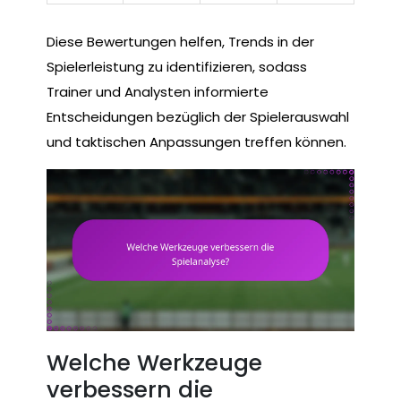
Diese Bewertungen helfen, Trends in der
Spielerleistung zu identifizieren, sodass
Trainer und Analysten informierte
Entscheidungen bezüglich der Spielerauswahl
und taktischen Anpassungen treffen können.
Welche Werkzeuge
verbessern die