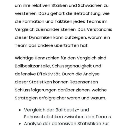
um ihre relativen Stärken und Schwächen zu
verstehen. Dazu gehört die Betrachtung, wie
die Formation und Taktiken jedes Teams im
Vergleich zueinander stehen. Das Verständnis
dieser Dynamiken kann aufzeigen, warum ein
Team das andere übertroffen hat.
Wichtige Kennzahlen für den Vergleich sind
Ballbesitzanteile, Schussgenauigkeit und
defensive Effektivität. Durch die Analyse
dieser Statistiken können Rezensenten
Schlussfolgerungen darüber ziehen, welche
Strategien erfolgreicher waren und warum.
Vergleich der Ballbesitz- und
Schussstatistiken zwischen den Teams.
Analyse der defensiven Statistiken zur