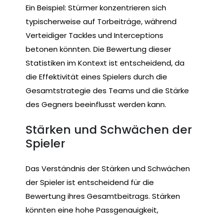
Ein Beispiel: Stürmer konzentrieren sich
typischerweise auf Torbeiträge, während
Verteidiger Tackles und Interceptions
betonen könnten. Die Bewertung dieser
Statistiken im Kontext ist entscheidend, da
die Effektivität eines Spielers durch die
Gesamtstrategie des Teams und die Stärke
des Gegners beeinflusst werden kann.
Stärken und Schwächen der
Spieler
Das Verständnis der Stärken und Schwächen
der Spieler ist entscheidend für die
Bewertung ihres Gesamtbeitrags. Stärken
könnten eine hohe Passgenauigkeit,