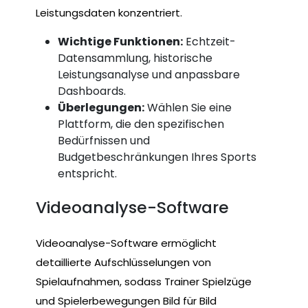
Leistungsdaten konzentriert.
Wichtige Funktionen:
Echtzeit-
Datensammlung, historische
Leistungsanalyse und anpassbare
Dashboards.
Überlegungen:
Wählen Sie eine
Plattform, die den spezifischen
Bedürfnissen und
Budgetbeschränkungen Ihres Sports
entspricht.
Videoanalyse-Software
Videoanalyse-Software ermöglicht
detaillierte Aufschlüsselungen von
Spielaufnahmen, sodass Trainer Spielzüge
und Spielerbewegungen Bild für Bild