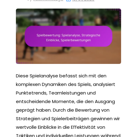
Diese Spielanalyse befasst sich mit den
komplexen Dynamiken des Spiels, analysiert
Punktetrends, Teamleistungen und
entscheidende Momente, die den Ausgang
geprägt haben. Durch die Bewertung von
Strategien und Spielerbeiträgen gewinnen wir
wertvolle Einblicke in die Effektivität von
Taktiken und individuellen Leistungen während