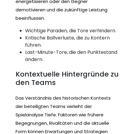
energetisieren oder den Gegner
demotivieren und die zukünftige Leistung
beeinflussen.
Wichtige Paraden, die Tore verhindern.
Kritische Ballverluste, die zu Kontern
führen.
Last-Minute-Tore, die den Punktestand
ändern.
Kontextuelle Hintergründe zu
den Teams
Das Verständnis des historischen Kontexts
der beteiligten Teams verleiht der
Spielanalyse Tiefe. Faktoren wie frühere
Begegnungen, Rivalitäten und die aktuelle
Form können Erwartungen und Strategien