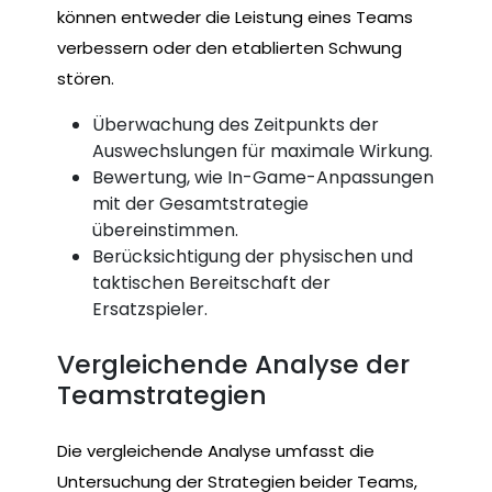
können entweder die Leistung eines Teams
verbessern oder den etablierten Schwung
stören.
Überwachung des Zeitpunkts der
Auswechslungen für maximale Wirkung.
Bewertung, wie In-Game-Anpassungen
mit der Gesamtstrategie
übereinstimmen.
Berücksichtigung der physischen und
taktischen Bereitschaft der
Ersatzspieler.
Vergleichende Analyse der
Teamstrategien
Die vergleichende Analyse umfasst die
Untersuchung der Strategien beider Teams,